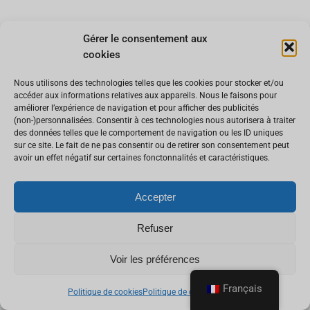
Gérer le consentement aux
cookies
Nous utilisons des technologies telles que les cookies pour stocker et/ou
accéder aux informations relatives aux appareils. Nous le faisons pour
améliorer l’expérience de navigation et pour afficher des publicités
(non-)personnalisées. Consentir à ces technologies nous autorisera à traiter
des données telles que le comportement de navigation ou les ID uniques
sur ce site. Le fait de ne pas consentir ou de retirer son consentement peut
avoir un effet négatif sur certaines fonctonnalités et caractéristiques.
Accepter
Refuser
Hébergements Web
Noms de domaine
Serveurs dédiés
Solutions de sauvegarde
Housing
Accès internet
Voir les préférences
Téléphonie
Cloud privé / dédié
Infogérance / Outsourcing
Office 365 / Exchange Online
Services managés / Sécurité
Français
Politique de cookies
Politique de confidentialité